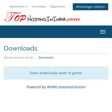
Nederlands
Aanmelden
Registreren
Winkelwagen bekijken
Navig
in-/u
Downloads
Klantensysteem Home
Downloads
Geen downloads weer te geven
Powered by
WHMCompleteSolution