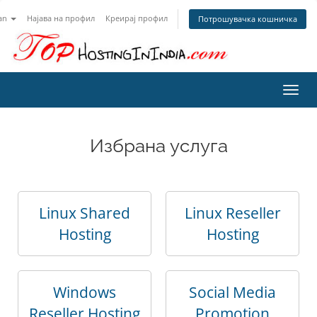
an
Најава на профил
Креирај профил
Потрошувачка кошничка
Вклу
ја
нави
Избрана услуга
Linux Shared
Linux Reseller
Hosting
Hosting
Windows
Social Media
Reseller Hosting
Promotion