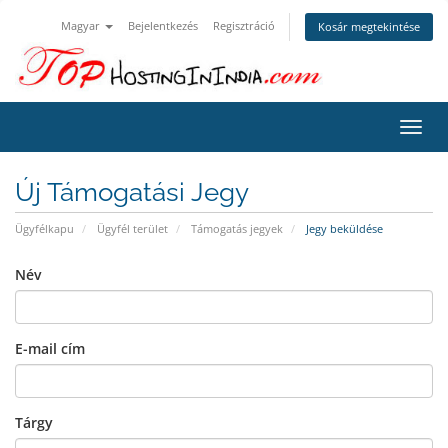
Magyar
Bejelentkezés
Regisztráció
Kosár megtekintése
Váltá
a
navig
Új Támogatási Jegy
Ügyfélkapu
Ügyfél terület
Támogatás jegyek
Jegy beküldése
Név
E-mail cím
Tárgy