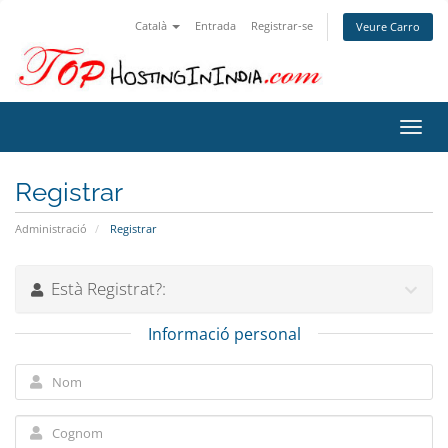
Català
Entrada
Registrar-se
Veure Carro
Canv
la
nave
Registrar
Administració
Registrar
Està Registrat?:
Informació personal